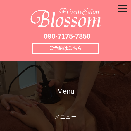
togg
navi
090-7175-7850
ご予約はこちら
Menu
メニュー